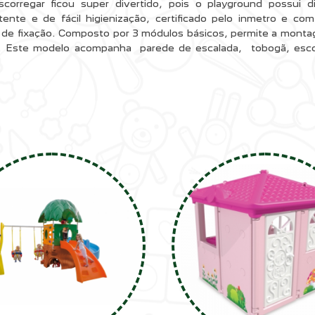
corregar ficou super divertido, pois o playground possui 
tente e de fácil higienização, certificado pelo inmetro e com
de fixação. Composto por 3 módulos básicos, permite a montag
r. Este modelo acompanha parede de escalada, tobogã, escor