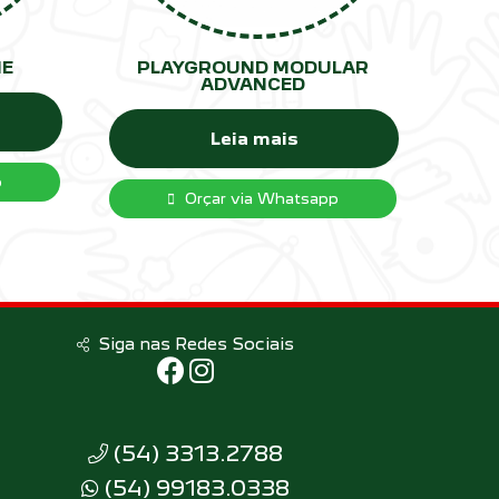
IE
PLAYGROUND MODULAR
ADVANCED
Leia mais
p
Orçar via Whatsapp
Siga nas Redes Sociais
(54) 3313.2788
(54) 99183.0338