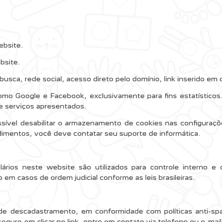
ebsite.
bsite.
sca, rede social, acesso direto pelo domínio, link inserido em 
como Google e Facebook, exclusivamente para fins estatístico
 e serviços apresentados.
ossível desabilitar o armazenamento de cookies nas configura
imentos, você deve contatar seu suporte de informática.
lários neste website são utilizados para controle interno 
em casos de ordem judicial conforme as leis brasileiras.
 de descadastramento, em conformidade com políticas anti-spa
guro em clicar no link, entre em contato via telefone ou e-mail 