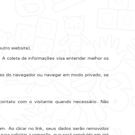
outro website).
s. A coleta de informações visa entender melhor os
ções do navegador ou navegar em modo privado, se
e contato com o visitante quando necessário. Não
m. Ao clicar no link, seus dados serão removidos
para solicitar a remoção, que será concluída em até